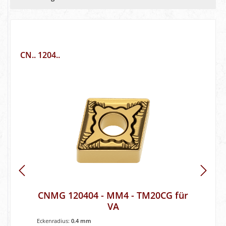
CN.. 1204..
CNMG 120404 - MM4 - TM20CG für
VA
Eckenradius:
0.4 mm