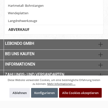
Hartmetall- Bohrstangen
Wendeplatten
Langdrehwerkzeuge
ABVERKAUF
LEBONDO GMBH
BEI UNS KAUFEN
INFORMATIONEN
ZAHLUNGS- UND VERSANDARTEN
Diese Website verwendet Cookies, um eine bestmögliche Erfahrung bieten
zu können.
Mehr Informationen ...
Ablehnen
Konfigurieren
Alle Cookies akzeptieren
* Alle Preise exkl. gesetzl. Mehrwertsteuer zzgl.
Versandkosten
und ggf.
Nachnahmegebühren, wenn nicht anders angegeben.
© 2020 CNC-Qualität - Alle Rechte vorbehalten. Theme by
ThemeWare®