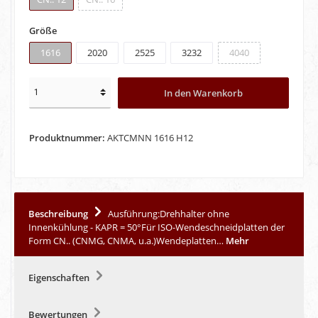
Größe
1616
2020
2525
3232
4040
In den Warenkorb
Produktnummer:
AKTCMNN 1616 H12
Beschreibung
Ausführung:Drehhalter ohne
Innenkühlung - KAPR = 50°Für ISO-Wendeschneidplatten der
Form CN.. (CNMG, CNMA, u.a.)Wendeplatten…
Mehr
Eigenschaften
Bewertungen