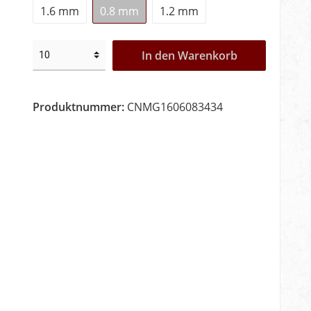
1.6 mm
0.8 mm
1.2 mm
In den Warenkorb
Produktnummer:
CNMG1606083434