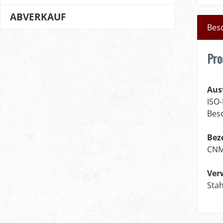
ABVERKAUF
Bes
Pro
Aus
ISO
Bes
Bez
CNM
Ver
Stah