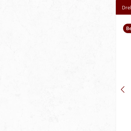
Dre
Be
Drehhalter TCZNN 2020 K12