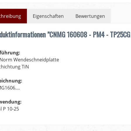
chreibung
Eigenschaften
Bewertungen
duktinformationen "CNMG 160608 - PM4 - TP25CG 
führung:
-Norm Wendeschneidplatte
chichtung TiN
eichnung:
G1606....
wendung:
l P 10-25