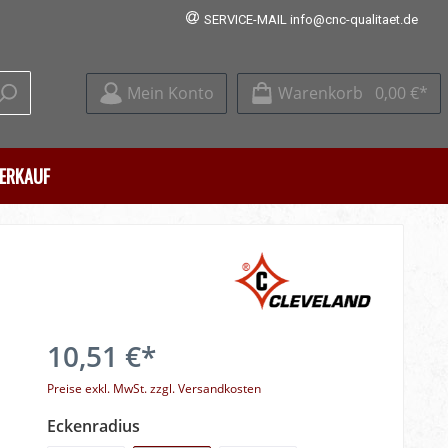
SERVICE-MAIL info@cnc-qualitaet.de
Mein Konto
Warenkorb
0,00 €*
ERKAUF
pezial-
Uhren- Messschieber
Zirkular- Fräsen
Spannzangen
Feinspindelköpfe
Gewindedrehhalter/-
Abverkauf Bohren
Bohrstangen
WSP- T- Nutenfräser
SK- Aufnahmen
Gewindeformer
Winkel - Lineale
Stechhalter
10,51 €*
Stative - Messtische
Preise exkl. MwSt. zzgl. Versandkosten
Eckenradius