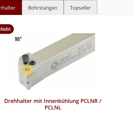
hhalter
Bohrstangen
Topseller
liebt
Drehhalter mit Innenkühlung PCLNR /
PCLNL