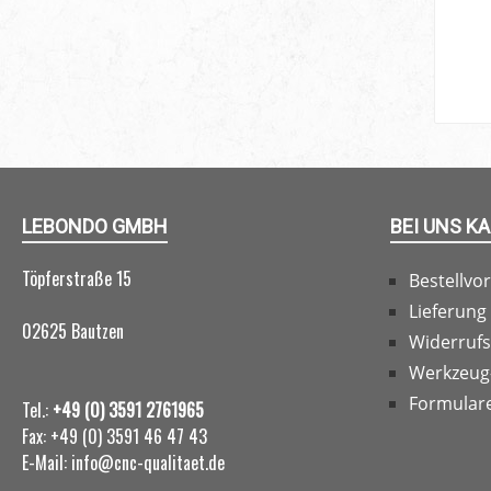
62,10 € - 74,70 €*
LEBONDO GMBH
BEI UNS K
Töpferstraße 15
Bestellvo
Lieferung
02625 Bautzen
Widerruf
Werkzeug
Formular
Tel.:
+49 (0) 3591 2761965
Fax: +49 (0) 3591 46 47 43
E-Mail: info@cnc-qualitaet.de