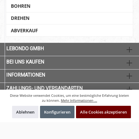
BOHREN
DREHEN
ABVERKAUF
LEBONDO GMBH
BEI UNS KAUFEN
INFORMATIONEN
ZAHLUNGS- UND VERSANDARTEN
Diese Website verwendet Cookies, um eine bestmögliche Erfahrung bieten
zu können.
Mehr Informationen ...
Ablehnen
Konfigurieren
Alle Cookies akzeptieren
* Alle Preise exkl. gesetzl. Mehrwertsteuer zzgl.
Versandkosten
und ggf.
Nachnahmegebühren, wenn nicht anders angegeben.
© 2020 CNC-Qualität - Alle Rechte vorbehalten. Theme by
ThemeWare®