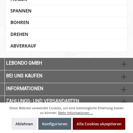
SPANNEN
BOHREN
DREHEN
ABVERKAUF
LEBONDO GMBH
BEI UNS KAUFEN
INFORMATIONEN
ZAHLUNGS- UND VERSANDARTEN
Diese Website verwendet Cookies, um eine bestmögliche Erfahrung bieten
zu können.
Mehr Informationen ...
Ablehnen
Konfigurieren
Alle Cookies akzeptieren
* Alle Preise exkl. gesetzl. Mehrwertsteuer zzgl.
Versandkosten
und ggf.
Nachnahmegebühren, wenn nicht anders angegeben.