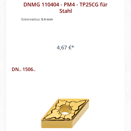
DNMG 110404 - PM4 - TP25CG für
Stahl
Eckenradius:
0.4 mm
4,67 €*
DN.. 1506..