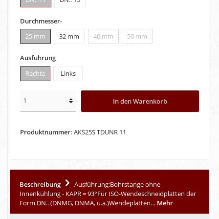
Durchmesser-
25 mm
32 mm
40 mm
50 mm
Ausführung
Rechts
Links
In den Warenkorb
Produktnummer:
AKS25S TDUNR 11
Beschreibung
Ausführung:Bohrstange ohne
Innenkühlung - KAPR = 93°Für ISO-Wendeschneidplatten der
Form DN.. (DNMG, DNMA, u.a.)Wendeplatten…
Mehr