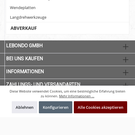
Wendeplatten
Langdrehwerkzeuge
ABVERKAUF
LEBONDO GMBH
BEI UNS KAUFEN
INFORMATIONEN
ZAHLUNGS- UND VERSANDARTEN
Diese Website verwendet Cookies, um eine bestmögliche Erfahrung bieten
zu können.
Mehr Informationen ...
Ablehnen
Konfigurieren
Alle Cookies akzeptieren
* Alle Preise exkl. gesetzl. Mehrwertsteuer zzgl.
Versandkosten
und ggf.
Nachnahmegebühren, wenn nicht anders angegeben.
© 2020 CNC-Qualität - Alle Rechte vorbehalten. Theme by
ThemeWare®