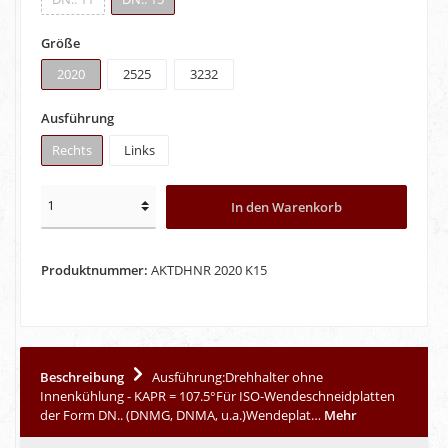
Größe
2020
2525
3232
Ausführung
Rechts
Links
In den Warenkorb
Produktnummer:
AKTDHNR 2020 K15
Beschreibung
Ausführung:Drehhalter ohne
Innenkühlung - KAPR = 107.5°Für ISO-Wendeschneidplatten
der Form DN.. (DNMG, DNMA, u.a.)Wendeplat…
Mehr