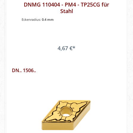
DNMG 110404 - PM4 - TP25CG für
Stahl
Eckenradius:
0.4 mm
4,67 €*
DN.. 1506..