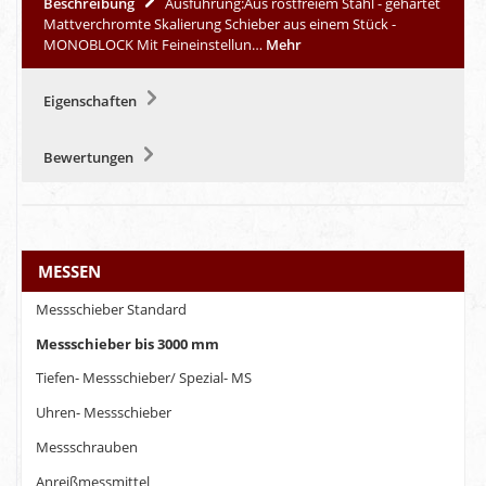
Beschreibung
Ausführung:Aus rostfreiem Stahl - gehärtet
Mattverchromte Skalierung Schieber aus einem Stück -
MONOBLOCK Mit Feineinstellun…
Mehr
Eigenschaften
Bewertungen
MESSEN
Messschieber Standard
Messschieber bis 3000 mm
Tiefen- Messschieber/ Spezial- MS
Uhren- Messschieber
Messschrauben
Anreißmessmittel