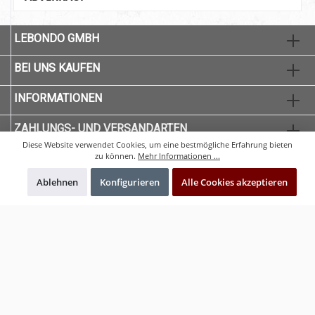
LEBONDO GMBH
BEI UNS KAUFEN
INFORMATIONEN
ZAHLUNGS- UND VERSANDARTEN
Diese Website verwendet Cookies, um eine bestmögliche Erfahrung bieten
zu können.
Mehr Informationen ...
Ablehnen
Konfigurieren
Alle Cookies akzeptieren
* Alle Preise exkl. gesetzl. Mehrwertsteuer zzgl.
Versandkosten
und ggf.
Nachnahmegebühren, wenn nicht anders angegeben.
© 2020 CNC-Qualität - Alle Rechte vorbehalten. Theme by
ThemeWare®