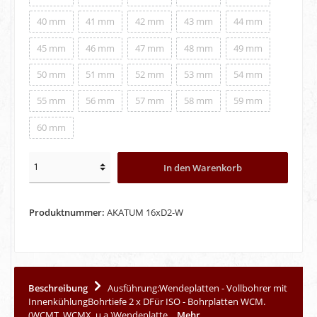
40 mm
41 mm
42 mm
43 mm
44 mm
45 mm
46 mm
47 mm
48 mm
49 mm
50 mm
51 mm
52 mm
53 mm
54 mm
55 mm
56 mm
57 mm
58 mm
59 mm
60 mm
In den Warenkorb
Produktnummer:
AKATUM 16xD2-W
Beschreibung
Ausführung:Wendeplatten - Vollbohrer mit
InnenkühlungBohrtiefe 2 x DFür ISO - Bohrplatten WCM.
(WCMT, WCMX, u.a.)Wendeplatte…
Mehr