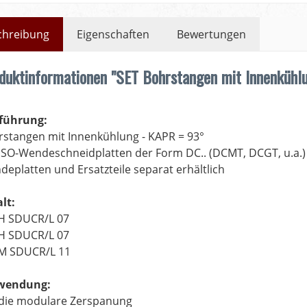
chreibung
Eigenschaften
Bewertungen
duktinformationen "SET Bohrstangen mit Innenküh
führung:
rstangen mit Innenkühlung - KAPR = 93°
ISO-Wendeschneidplatten der Form DC.. (DCMT, DCGT, u.a.)
eplatten und Ersatzteile separat erhältlich
lt:
H SDUCR/L 07
H SDUCR/L 07
M SDUCR/L 11
wendung:
 die modulare Zerspanung