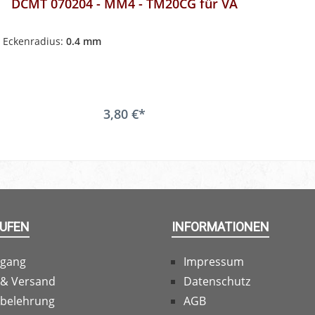
DCMT 070204 - MM4 - TM20CG für VA
Eckenradius:
0.4 mm
3,80 €*
AUFEN
INFORMATIONEN
rgang
Impressum
 & Versand
Datenschutz
sbelehrung
AGB