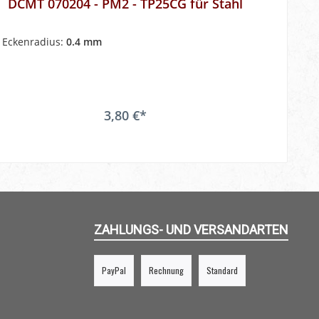
DCMT 070204 - PM2 - TP25CG für Stahl
Eckenradius:
0.4 mm
3,80 €*
ZAHLUNGS- UND VERSANDARTEN
PayPal
Rechnung
Standard