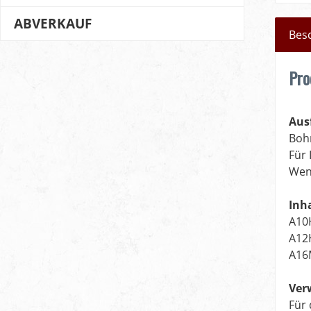
ABVERKAUF
Bes
Pro
Aus
Boh
Für 
Wend
Inha
A10
A12
A16
Ver
Für