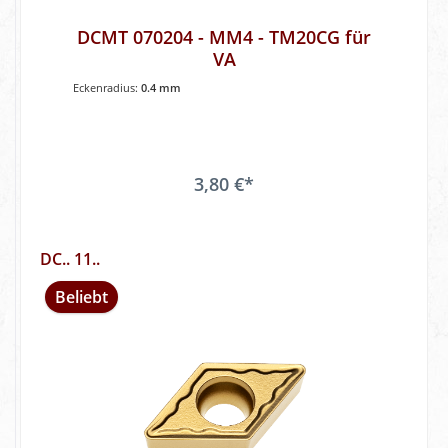
DCMT 070204 - MM4 - TM20CG für
VA
Eckenradius:
0.4 mm
3,80 €*
DC.. 11..
Beliebt