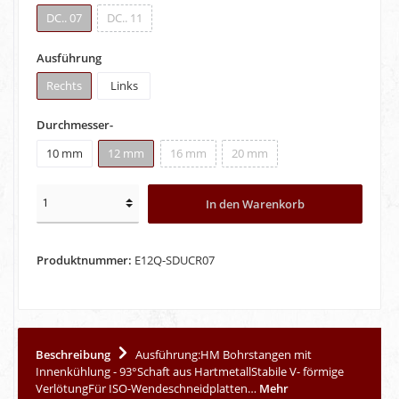
DC.. 07
DC.. 11
Ausführung
Rechts
Links
Durchmesser-
10 mm
12 mm
16 mm
20 mm
In den Warenkorb
Produktnummer:
E12Q-SDUCR07
Beschreibung
Ausführung:HM Bohrstangen mit
Innenkühlung - 93°Schaft aus HartmetallStabile V- förmige
VerlötungFür ISO-Wendeschneidplatten…
Mehr