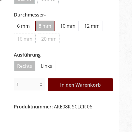
Durchmesser-
6 mm
8 mm
10 mm
12 mm
16 mm
20 mm
Ausführung
Rechts
Links
In den Warenkorb
Produktnummer:
AKE08K SCLCR 06