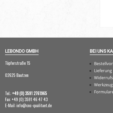
LEBONDO GMBH
BEI UNS K
Töpferstraße 15
Bestellvo
Lieferung
02625 Bautzen
Widerruf
Werkzeug
Formular
Tel.:
+49 (0) 3591 2761965
Fax: +49 (0) 3591 46 47 43
E-Mail: info@cnc-qualitaet.de