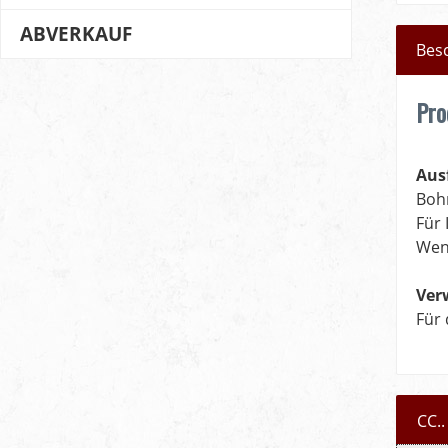
ABVERKAUF
Bes
Pro
Aus
Bohr
Für 
Wend
Ver
Für
CC..