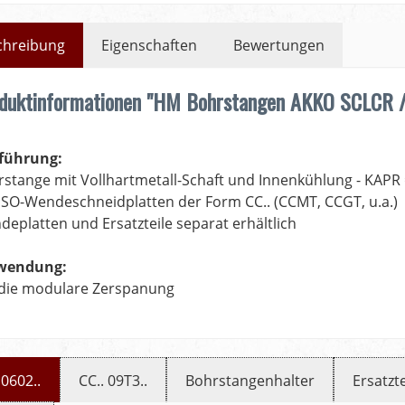
chreibung
Eigenschaften
Bewertungen
duktinformationen "HM Bohrstangen AKKO SCLCR 
führung:
stange mit Vollhartmetall-Schaft und Innenkühlung - KAPR 
ISO-Wendeschneidplatten der Form CC.. (CCMT, CCGT, u.a.)
eplatten und Ersatzteile separat erhältlich
wendung:
 die modulare Zerspanung
 0602..
CC.. 09T3..
Bohrstangenhalter
Ersatzte